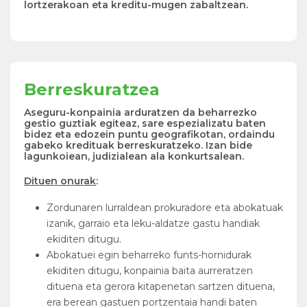
lortzerakoan eta kreditu-mugen zabaltzean.
Berreskuratzea
Aseguru-konpainia arduratzen da beharrezko
gestio guztiak egiteaz, sare espezializatu baten
bidez eta edozein puntu geografikotan, ordaindu
gabeko kredituak berreskuratzeko. Izan bide
lagunkoiean, judizialean ala konkurtsalean.
Dituen onurak
:
Zordunaren lurraldean prokuradore eta abokatuak
izanik, garraio eta leku-aldatze gastu handiak
ekiditen ditugu.
Abokatuei egin beharreko funts-hornidurak
ekiditen ditugu, konpainia baita aurreratzen
dituena eta gerora kitapenetan sartzen dituena,
era berean gastuen portzentaia handi baten