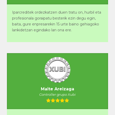
Iparcreditek ordezkatzen duen tratu on, hurbil eta
profesionala goraipatu besterik ezin degu egin,
baita, gure enpresarekin 15 urte baino gehiagoko
lankidetzan egindako lan ona ere.
Maite Areizaga
Controller grupo Xubi