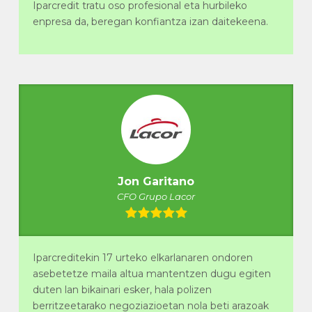
Iparcredit tratu oso profesional eta hurbileko
enpresa da, beregan konfiantza izan daitekeena.
Jon Garitano
CFO Grupo Lacor
Iparcreditekin 17 urteko elkarlanaren ondoren
asebetetze maila altua mantentzen dugu egiten
duten lan bikainari esker, hala polizen
berritzeetarako negoziazioetan nola beti arazoak