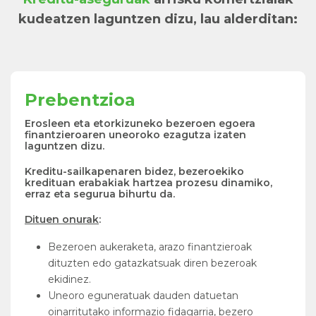
kudeatzen laguntzen dizu, lau alderditan:
Prebentzioa
Erosleen eta etorkizuneko bezeroen egoera
finantzieroaren uneoroko ezagutza izaten
laguntzen dizu.
Kreditu-sailkapenaren bidez, bezeroekiko
kredituan erabakiak hartzea prozesu dinamiko,
erraz eta segurua bihurtu da.
Dituen onurak
:
Bezeroen aukeraketa, arazo finantzieroak
dituzten edo gatazkatsuak diren bezeroak
ekidinez.
Uneoro eguneratuak dauden datuetan
oinarritutako informazio fidagarria, bezero