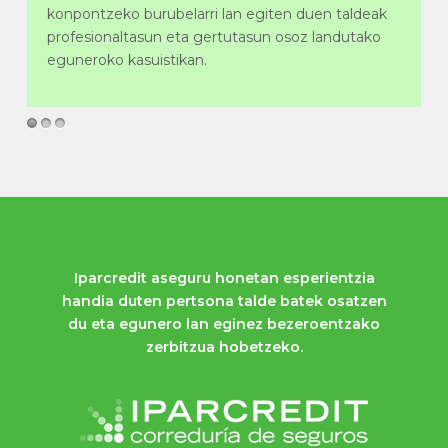
konpontzeko burubelarri lan egiten duen taldeak
profesionaltasun eta gertutasun osoz landutako
eguneroko kasuistikan.
Iparcredit aseguru honetan esperientzia
handia duten pertsona talde batek osatzen
du eta egunero lan eginez bezeroentzako
zerbitzua hobetzeko.