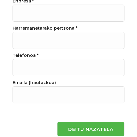
Enpresa *
Harremanetarako pertsona *
Telefonoa *
Emaila (hautazkoa)