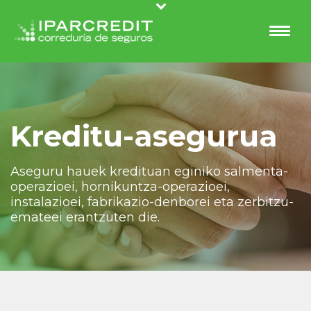
Kreditu-asegurua
Aseguru hauek kredituan eginiko salmenta-
operazioei, hornikuntza-operazioei,
instalazioei, fabrikazio-denborei eta zerbitzu-
emateei erantzuten die.