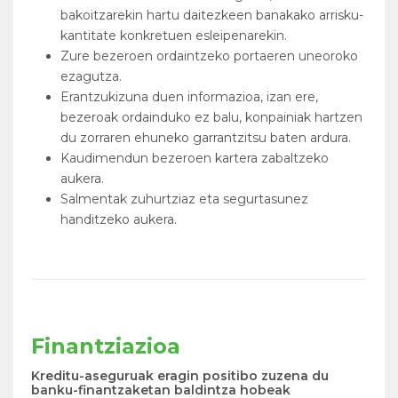
bakoitzarekin hartu daitezkeen banakako arrisku-
kantitate konkretuen esleipenarekin.
Zure bezeroen ordaintzeko portaeren uneoroko
ezagutza.
Erantzukizuna duen informazioa, izan ere,
bezeroak ordainduko ez balu, konpainiak hartzen
du zorraren ehuneko garrantzitsu baten ardura.
Kaudimendun bezeroen kartera zabaltzeko
aukera.
Salmentak zuhurtziaz eta segurtasunez
handitzeko aukera.
Finantziazioa
Kreditu-aseguruak eragin positibo zuzena du
banku-finantzaketan baldintza hobeak