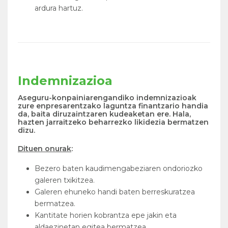
ardura hartuz.
Indemnizazioa
Aseguru-konpainiarengandiko indemnizazioak
zure enpresarentzako laguntza finantzario handia
da, baita diruzaintzaren kudeaketan ere. Hala,
hazten jarraitzeko beharrezko likidezia bermatzen
dizu.
Dituen onurak
:
Bezero baten kaudimengabeziaren ondoriozko
galeren txikitzea.
Galeren ehuneko handi baten berreskuratzea
bermatzea.
Kantitate horien kobrantza epe jakin eta
aldaezinetan egitea bermatzea.