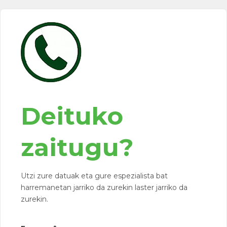
Deituko
zaitugu?
Utzi zure datuak eta gure espezialista bat
harremanetan jarriko da zurekin laster jarriko da
zurekin.