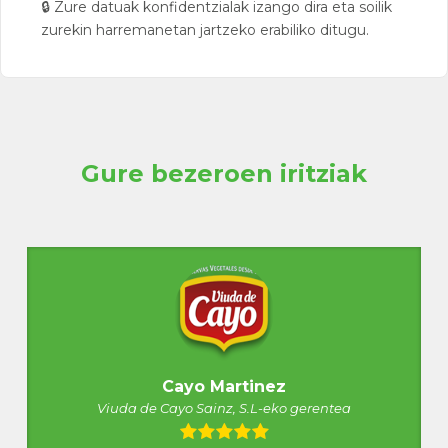
🔒 Zure datuak konfidentzialak izango dira eta soilik
zurekin harremanetan jartzeko erabiliko ditugu.
Gure bezeroen iritziak
Cayo Martinez
Viuda de Cayo Sainz, S.L-eko gerentea