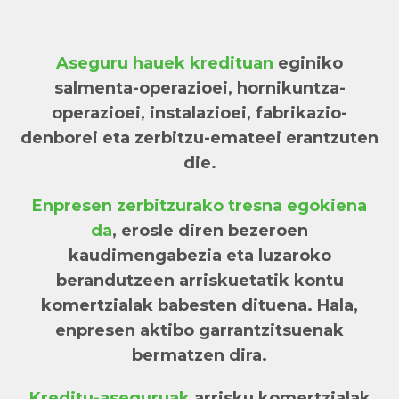
Aseguru hauek kredituan
eginiko
salmenta-operazioei, hornikuntza-
operazioei, instalazioei, fabrikazio-
denborei eta zerbitzu-emateei erantzuten
die.
Enpresen zerbitzurako tresna egokiena
da
, erosle diren bezeroen
kaudimengabezia eta luzaroko
berandutzeen arriskuetatik kontu
komertzialak babesten dituena. Hala,
enpresen aktibo garrantzitsuenak
bermatzen dira.
Kreditu-aseguruak
arrisku komertzialak